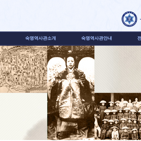
숙명역사관소개
숙명역사관안내