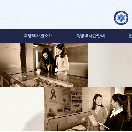
숙명역사관소개
숙명역사관안내