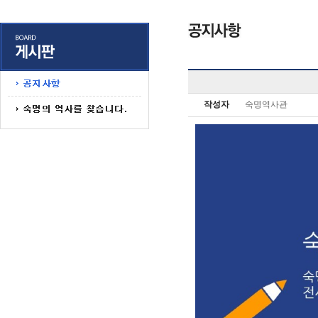
작성자
숙명역사관