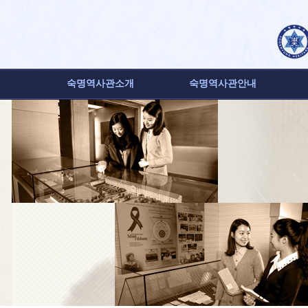
숙명역사관소개
숙명역사관안내