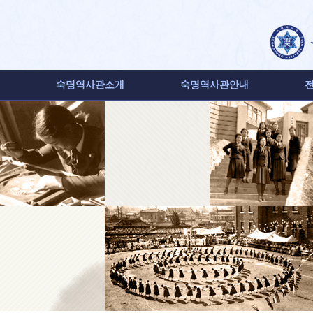
숙명역사관소개
숙명역사관안내