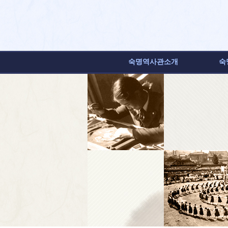
숙명역사관소개
숙