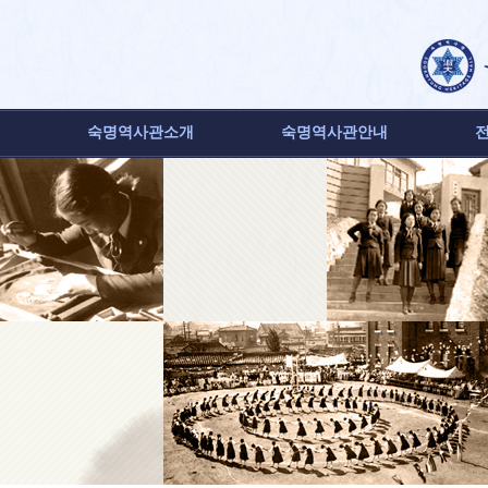
숙명역사관소개
숙명역사관안내