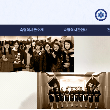
숙명역사관소개
숙명역사관안내